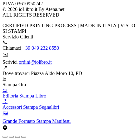
P.IVA 03610950242
© 2026 ioLibro.it By Atena.net
ALL RIGHTS RESERVED.
CERTIFIED PRINTING PROCESS
|
MADE IN ITALY
|
VISTO
SI STAMPI
Servizio Clienti
📞
Chiamaci
+39 049 232 8550
✉️
Scrivici
ordini@iolibro.it
📍
Dove trovarci
Piazza Aldo Moro 10, PD
io
Stampa Ora
📖
Editoria
Stampa Libro
🔖
Accessori
Stampa Segnalibri
🖼️
Grande Formato
Stampa Manifesti
🖨️