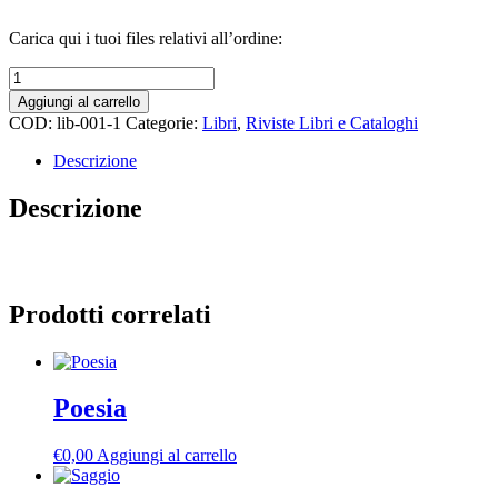
Carica qui i tuoi files relativi all’ordine:
Libro
Multiformato
Aggiungi al carrello
quantità
COD:
lib-001-1
Categorie:
Libri
,
Riviste Libri e Cataloghi
Descrizione
Descrizione
Prodotti correlati
Poesia
€
0,00
Aggiungi al carrello