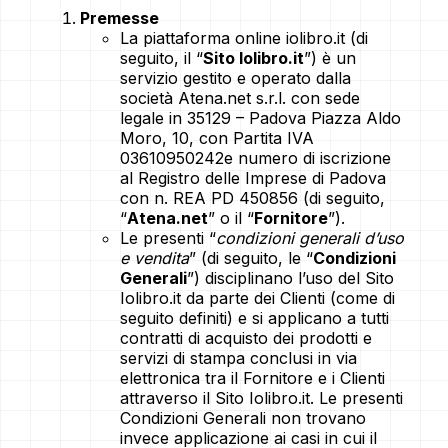
Premesse
La piattaforma online iolibro.it (di
seguito, il “
Sito Iolibro.it
”) è un
servizio gestito e operato dalla
società Atena.net s.r.l. con sede
legale in 35129 – Padova Piazza Aldo
Moro, 10, con Partita IVA
03610950242e numero di iscrizione
al Registro delle Imprese di Padova
con n. REA PD 450856 (di seguito,
“
Atena.net
” o il “
Fornitore
”).
Le presenti “
condizioni generali d’uso
e vendita
” (di seguito, le “
Condizioni
Generali
”) disciplinano l’uso del Sito
Iolibro.it da parte dei Clienti (come di
seguito definiti) e si applicano a tutti
contratti di acquisto dei prodotti e
servizi di stampa conclusi in via
elettronica tra il Fornitore e i Clienti
attraverso il Sito Iolibro.it. Le presenti
Condizioni Generali non trovano
invece applicazione ai casi in cui il