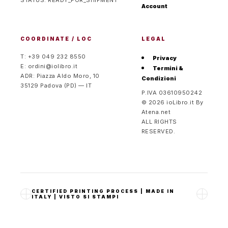
STATUS: READY_FOR_SHIPMENT
Account
COORDINATE / LOC
LEGAL
T: +39 049 232 8550
Privacy
E: ordini@iolibro.it
Termini &
ADR: Piazza Aldo Moro, 10
Condizioni
35129 Padova (PD) — IT
P.IVA 03610950242
© 2026 ioLibro.it By
Atena.net
ALL RIGHTS
RESERVED.
CERTIFIED PRINTING PROCESS
|
MADE IN
ITALY
|
VISTO SI STAMPI