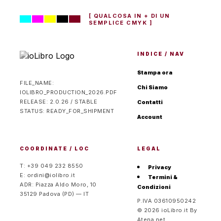
[ QUALCOSA IN + DI UN
SEMPLICE CMYK ]
INDICE / NAV
Stampa ora
FILE_NAME:
Chi Siamo
IOLIBRO_PRODUCTION_2026.PDF
RELEASE: 2.0.26 / STABLE
Contatti
STATUS: READY_FOR_SHIPMENT
Account
COORDINATE / LOC
LEGAL
T: +39 049 232 8550
Privacy
E: ordini@iolibro.it
Termini &
ADR: Piazza Aldo Moro, 10
Condizioni
35129 Padova (PD) — IT
P.IVA 03610950242
© 2026 ioLibro.it By
Atena.net