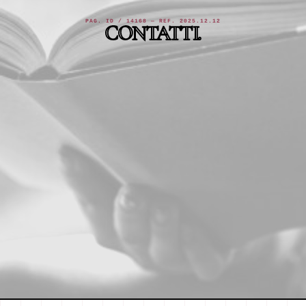
PAG. ID / 14168 — REF. 2025.12.12
CONTATTI.