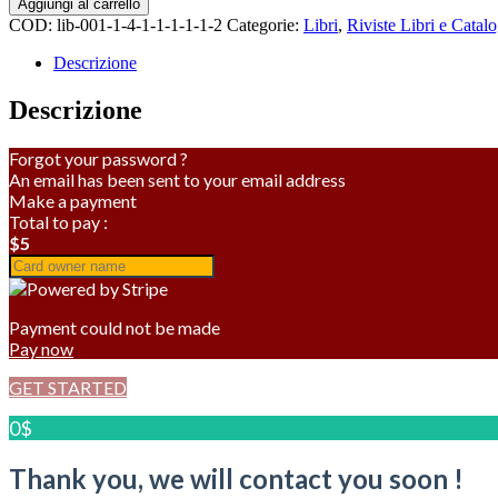
Aggiungi al carrello
ragazzi
COD:
lib-001-1-4-1-1-1-1-1-2
Categorie:
Libri
,
Riviste Libri e Catal
quantità
Descrizione
Descrizione
Forgot your password ?
An email has been sent to your email address
Make a payment
Total to pay :
$5
Payment could not be made
Pay now
GET STARTED
0$
Thank you, we will contact you soon !